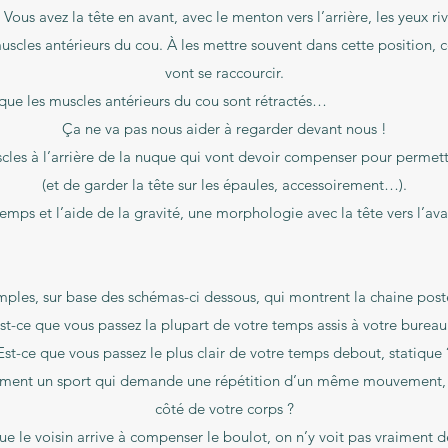
ous avez la tête en avant, avec le menton vers l’arrière, les yeux rivé
scles antérieurs du cou. À les mettre souvent dans cette position, c
vont se raccourcir.
, imaginons que les muscles antérieurs du 
Ça ne va pas nous aider à regarder devant nous !
cles à l’arrière de la nuque qui vont devoir compenser pour permett
(et de garder la tête sur les épaules, accessoirement…).
temps et l’aide de la gravité, une morphologie avec la tête vers l’ava
ples, sur base des schémas-ci dessous, qui montrent la chaine postér
st-ce que vous passez la plupart de votre temps assis à votre bureau
Est-ce que vous passez le plus clair de votre temps debout, statique 
rement un sport qui demande une répétition d’un même mouvement, ou
côté de votre corps ?
que le voisin arrive à compenser le boulot, on n’y voit pas vraiment 