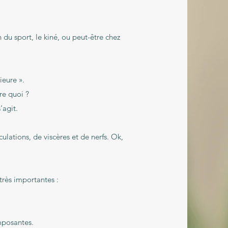
 du sport, le kiné, ou peut-être chez
ieure ».
re quoi ?
’agit.
lations, de viscères et de nerfs. Ok,
très importantes :
mposantes.