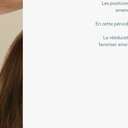
Les position
amene
En cette périod
La rééducat
favoriser ains