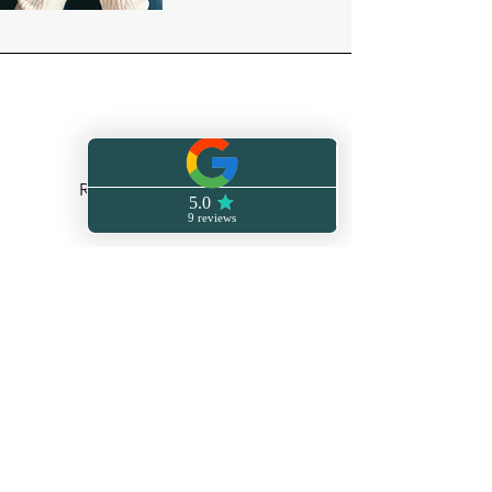
Adresse
Rue du Rouge Cloitre, 39
1310 La Hulpe
Téléphone
0496332001