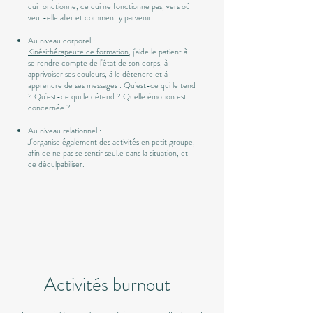
qui fonctionne, ce qui ne fonctionne pas, vers où
veut-elle aller et comment y parvenir.
Au niveau corporel :
Kinésithérapeute de formation
, j'aide le patient à
se rendre compte de l'état de son corps, à
apprivoiser ses douleurs, à le détendre et à
apprendre de ses messages : Qu'est-ce qui le tend
? Qu'est-ce qui le détend ? Quelle émotion est
concernée ? ​​
Au niveau relationnel :
J'organise également des activités en petit groupe,
afin de ne pas se sentir seul.e dans la situation, et
de déculpabiliser.
Activités burnout