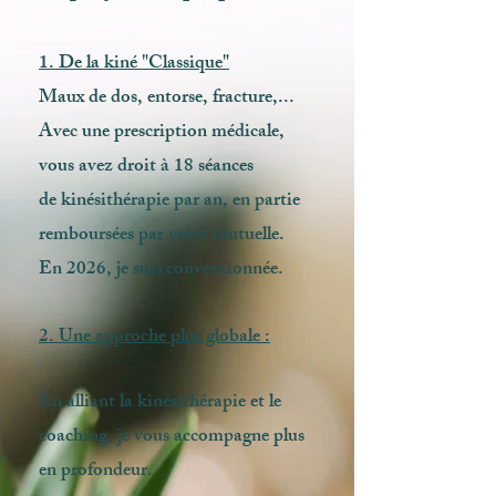
1
. De la kiné "Classique"
Maux de dos, entorse, fracture,...
Avec une prescription médicale,
vous avez droit à 18 séances
de kinésithérapie par an, en partie
remboursées par votre mutuelle.
En 2026, je suis conventionnée.
2. Une approche plus globale :
En alliant la kinésithérapie et le
coaching, je vous accompagne plus
en profondeur.