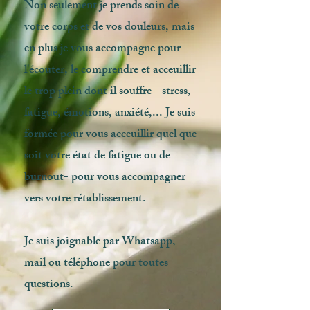
Non seulement je prends soin de
votre corps et de vos douleurs, mais
en plus je vous accompagne pour
l'écouter, le comprendre et acceuillir
le trop plein dont il souffre - stress,
fatigue, émotions, anxiété,... Je suis
formée pour vous acceuillir quel que
soit votre état de fatigue ou de
burnout- pour vous accompagner
vers votre rétablissement.
Je suis joignable par Whatsapp,
mail ou téléphone pour toutes
questions.